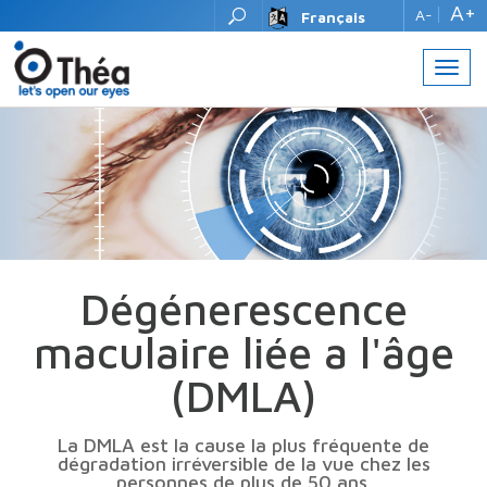
A+
A-
Français
Toggl
navig
Dégénerescence
maculaire liée a l'âge
(DMLA)
La DMLA est la cause la plus fréquente de
dégradation irréversible de la vue chez les
personnes de plus de 50 ans.